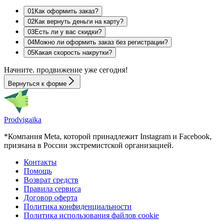
0
1
Как оформить заказ?
0
2
Как вернуть деньги на карту?
0
3
Есть ли у вас скидки?
0
4
Можно ли оформить заказ без регистрации?
0
5
Какая скорость накрутки?
Начните.
продвижение
уже сегодня!
Вернуться к форме
Prodvigaika
*Компания Meta, которой принадлежит Instagram и Facebook,
признана в России экстремистской организацией.
Контакты
Помощь
Возврат средств
Правила сервиса
Договор оферта
Политика конфиденциальности
Политика использования файлов cookie