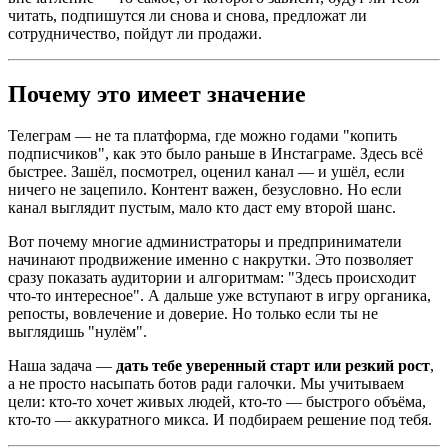
читать, подпишутся ли снова и снова, предложат ли
сотрудничество, пойдут ли продажи.
Почему это имеет значение
Телеграм — не та платформа, где можно годами "копить
подписчиков", как это было раньше в Инстаграме. Здесь всё
быстрее. Зашёл, посмотрел, оценил канал — и ушёл, если
ничего не зацепило. Контент важен, безусловно. Но если
канал выглядит пустым, мало кто даст ему второй шанс.
Вот почему многие администраторы и предприниматели
начинают продвижение именно с накрутки. Это позволяет
сразу показать аудитории и алгоритмам: "Здесь происходит
что-то интересное". А дальше уже вступают в игру органика,
репосты, вовлечение и доверие. Но только если ты не
выглядишь "нулём".
Наша задача —
дать тебе уверенный старт или резкий рост
,
а не просто насыпать ботов ради галочки. Мы учитываем
цели: кто-то хочет живых людей, кто-то — быстрого объёма,
кто-то — аккуратного микса. И подбираем решение под тебя.