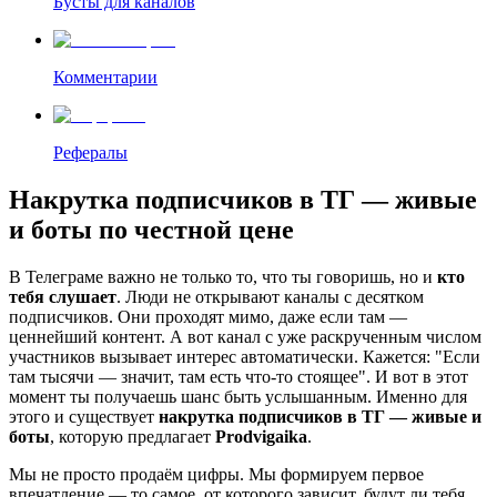
Бусты для каналов
Комментарии
Рефералы
Накрутка подписчиков в ТГ — живые
и боты по честной цене
В Телеграме важно не только то, что ты говоришь, но и
кто
тебя слушает
. Люди не открывают каналы с десятком
подписчиков. Они проходят мимо, даже если там —
ценнейший контент. А вот канал с уже раскрученным числом
участников вызывает интерес автоматически. Кажется: "Если
там тысячи — значит, там есть что-то стоящее". И вот в этот
момент ты получаешь шанс быть услышанным. Именно для
этого и существует
накрутка подписчиков в ТГ — живые и
боты
, которую предлагает
Prodvigaika
.
Мы не просто продаём цифры. Мы формируем первое
впечатление — то самое, от которого зависит, будут ли тебя