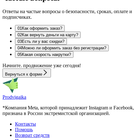
Ответы на частые вопросы о безопасности, сроках, оплате и
подписчиках.
0
1
Как оформить заказ?
0
2
Как вернуть деньги на карту?
0
3
Есть ли у вас скидки?
0
4
Можно ли оформить заказ без регистрации?
0
5
Какая скорость накрутки?
Начните.
продвижение
уже сегодня!
Вернуться к форме
Prodvigaika
*Компания Meta, которой принадлежит Instagram и Facebook,
признана в России экстремистской организацией.
Контакты
Помощь
Возврат средств