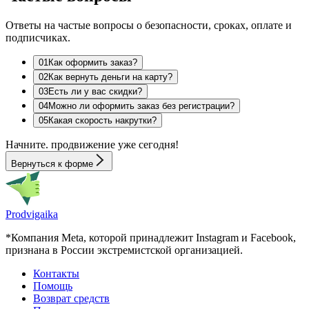
Ответы на частые вопросы о безопасности, сроках, оплате и
подписчиках.
0
1
Как оформить заказ?
0
2
Как вернуть деньги на карту?
0
3
Есть ли у вас скидки?
0
4
Можно ли оформить заказ без регистрации?
0
5
Какая скорость накрутки?
Начните.
продвижение
уже сегодня!
Вернуться к форме
Prodvigaika
*Компания Meta, которой принадлежит Instagram и Facebook,
признана в России экстремистской организацией.
Контакты
Помощь
Возврат средств