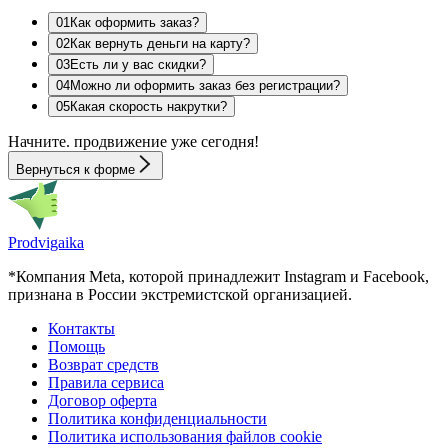
0
1
Как оформить заказ?
0
2
Как вернуть деньги на карту?
0
3
Есть ли у вас скидки?
0
4
Можно ли оформить заказ без регистрации?
0
5
Какая скорость накрутки?
Начните.
продвижение
уже сегодня!
Вернуться к форме
Prodvigaika
*Компания Meta, которой принадлежит Instagram и Facebook,
признана в России экстремистской организацией.
Контакты
Помощь
Возврат средств
Правила сервиса
Договор оферта
Политика конфиденциальности
Политика использования файлов cookie