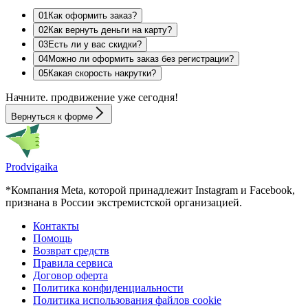
0
1
Как оформить заказ?
0
2
Как вернуть деньги на карту?
0
3
Есть ли у вас скидки?
0
4
Можно ли оформить заказ без регистрации?
0
5
Какая скорость накрутки?
Начните.
продвижение
уже сегодня!
Вернуться к форме
Prodvigaika
*Компания Meta, которой принадлежит Instagram и Facebook,
признана в России экстремистской организацией.
Контакты
Помощь
Возврат средств
Правила сервиса
Договор оферта
Политика конфиденциальности
Политика использования файлов cookie