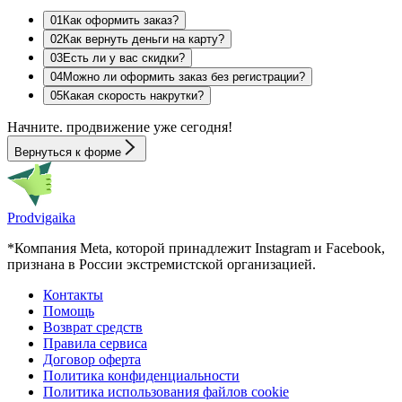
0
1
Как оформить заказ?
0
2
Как вернуть деньги на карту?
0
3
Есть ли у вас скидки?
0
4
Можно ли оформить заказ без регистрации?
0
5
Какая скорость накрутки?
Начните.
продвижение
уже сегодня!
Вернуться к форме
Prodvigaika
*Компания Meta, которой принадлежит Instagram и Facebook,
признана в России экстремистской организацией.
Контакты
Помощь
Возврат средств
Правила сервиса
Договор оферта
Политика конфиденциальности
Политика использования файлов cookie